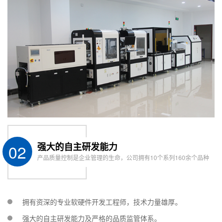
structure
structure
传动方式
Transmission
伺服电机+滚珠丝杠 servo motor＋ ball screw
mode
出胶方式
压电式喷射阀/气动点胶阀（可选配）
Dispensing
Piezoelectric injection valve / pneumatic glue
method
dispensing valve (optional)
运动插补功能
Motion
3D立体空间任意路线皆可 Any route in 3D spa
interpolation
is available
02
强大的自主研发能力
function
产品质量控制是企业管理的生命，公司拥有10个系列160余个品种
测高功能
Height
激光位移器 Laser displacement device
measurement
拥有资深的专业软硬件开发工程师，技术力量雄厚。
function
强大的自主研发能力及严格的品质监管体系。