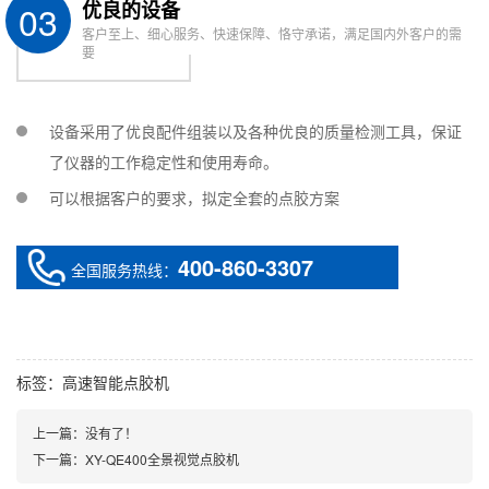
03
优良的设备
consumption
客户至上、细心服务、快速保障、恪守承诺，满足国内外客户的需
工作环境温度
要
Operating
10-40℃
temperature
设备采用了优良配件组装以及各种优良的质量检测工具，保证
工作环境湿度
了仪器的工作稳定性和使用寿命。
Operating
20-90% no condensation
可以根据客户的要求，拟定全套的点胶方案
humidity
外型尺寸
约
约
400-860-3307
Overall
全国服务热线：
W700*L1130*H1700mm
W900*L1250*H1700
dimension
重量 Weight
约350kg around350kg
约500kg around500k
标签：
高速智能点胶机
上一篇：没有了！
下一篇：
XY-QE400全景视觉点胶机