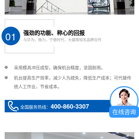
输送线自动调
宽范围
Automatic
width
100~350mm自动调宽 Automatic width
01
强劲的功能、称心的回报
adjustment
adjustment
与华为，格力，宁德时代，大疆等知名品牌合作
range
of conveying
line
采用模具冲压成型，确保机台精度，坚固耐用。
传送方式
同步带/倍速链/插件链（可选配）Timing belt /
机台提高生产效率，减少人为疏失，降低生产成本；可代替传
Transmission
speed doubling chain / plug-in chain (optional)
统人工作业，节省成本。
mode
来料感应
400-860-3307
全国服务热线：
Incoming
光纤/光电 Optical fiber / photoelectric
在线咨询
induction
整体结构
方钢/铝型材结构Square steel / aluminum profil
Overall