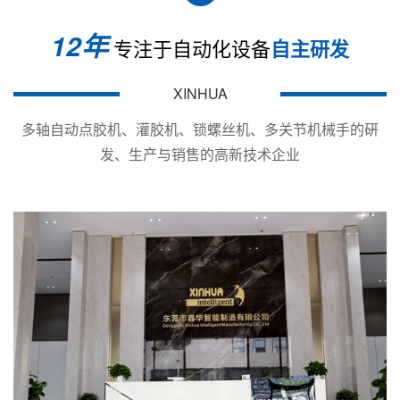
最大负载
12年
Maximum
X/Y：30kg；Z：4KG
专注于自动化设备
自主研发
load
XINHUA
移动速度
Moving
X/Y轴：&le;1000mm/s；Z：&le;500mm/s
多轴自动点胶机、灌胶机、锁螺丝机、多关节机械手的硏
speed
发、生产与销售的高新技术企业
显示方式
Display
LCD
mode
解析精度
Analytical
&plusmn;0.01mm
accuracy
定位方式
CCD可视化视觉定位系统 CCD visual positioni
Positioning
system
mode