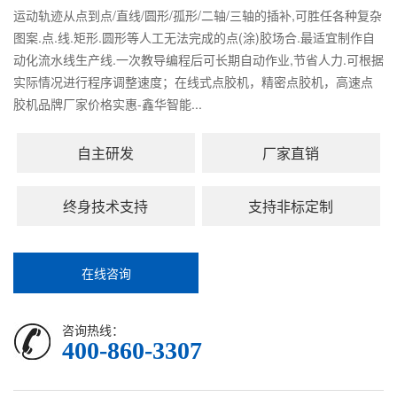
运动轨迹从点到点/直线/圆形/孤形/二轴/三轴的插补,可胜任各种复杂
图案.点.线.矩形.圆形等人工无法完成的点(涂)胶场合.最适宜制作自
动化流水线生产线.一次教导编程后可长期自动作业,节省人力.可根据
实际情况进行程序调整速度；在线式点胶机，精密点胶机，高速点
胶机品牌厂家价格实惠-鑫华智能...
自主研发
厂家直销
终身技术支持
支持非标定制
在线咨询
咨询热线：
400-860-3307