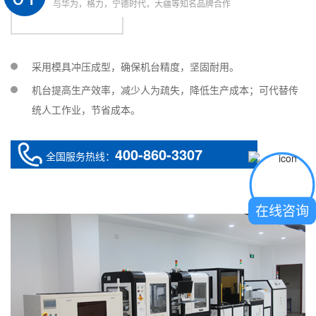
性
盖
码机
配
与华为，格力，宁德时代，大疆等知名品牌合作
有毒有
自动贴
选
适用
选配
码垛机
害
标
配
强腐蚀
自动码
缠绕打
选
采用模具冲压成型，确保机台精度，坚固耐用。
适用
选配
性
垛
包机
配
机台提高生产效率，减少人为疏失，降低生产成本；可代替传
易凝固
自动缠
统人工作业，节省成本。
适用
选配
性
绕
400-860-3307
全国服务热线：
在线咨询