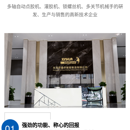
多轴自动点胶机、灌胶机、锁螺丝机、多关节机械手的硏
发、生产与销售的高新技术企业
功能参数
物料特
自动化程
配套设备
性
度
说
特性
说明
功能
说明
设备
明
易燃易
自动进
立体桶
选
适用
选配
爆
桶
库
配
高粘度
自动寻
上盖理
选
适用
选配
性
口
盖机
配
高粘度
自动开
贴标喷
选
01
强劲的功能、称心的回报
适用
选配