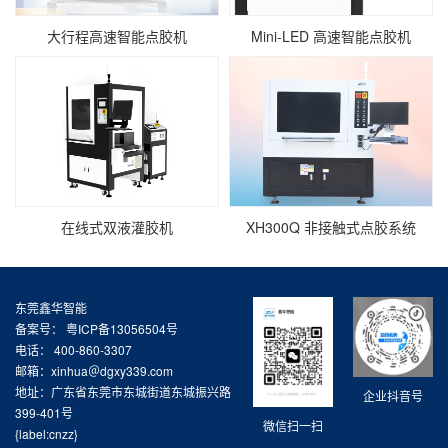
大行程高速智能点胶机
Mini‑LED 高速智能点胶机
在线式双液灌胶机
XH300Q 非接触式点胶系统
东莞鑫华智能
备案号：
粤ICP备13056504号
电话： 400-860-3307
邮箱：xinhua＠dgxy339.com
地址：广东省东莞市东城街道东城振兴路
企业抖音号
399-401号
微信扫一扫
{label:cnzz}