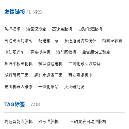
制造领域，点胶工艺直接影响产品的良品率与使用寿
MiniLED 点胶机哪个靠谱？2026 主流源头厂商客观盘点
命。因此，如何选择一家技术实力强、产品性能稳定的
友情链接
/ LINKS
点胶机供应商，成为众多企业关注的焦点。一、什么是
MiniLED 背光、芯片封装对点胶精度、一致性、量产稳
点胶机？它在制...
定性要求严苛，胶点大小偏差、溢胶、断胶都会直接造
防撞摆闸
液氮深冷箱
高速点胶机
自动化灌胶机
成屏幕不良，不少显示厂商采购设备时，常常分不清不
同厂家技术适配能力。当下国产点胶设备技术成熟，替
气动硬密封球阀
配电箱厂家
多通道涡流探伤仪
特氟龙软管
2026 选购指南：AR 眼镜点胶机哪家强？九大厂商横向拆解
代进口趋势明显，本文客观梳理几家深耕 MiniLED 赛道
电动观光车
真空搅拌机
溶剂回收机
盐雾腐蚀试验箱
的源头设备厂商，结合各自技术特点与适用场景，方便
2026 年 AI AR 眼镜量产浪潮全面来袭，波导镜片密封、
显示屏工厂选...
窄边框结构粘接、微型传感元件填充等工序门槛大幅提
蒸汽平板硫化机
微型减速电机
二氧化碳回收设备
升，AR 眼镜点胶机的精度、稳定性、智能化水平直接决
塑料薄膜厂家
超纯水设备厂家
西安嘉迅机电
定产品良率与产能，不少制造企业采购时频繁遭遇溢
MiniLED 点胶机哪个服务商专业？一文读懂 MiniLED 精密点胶工艺选型指南
胶、胶量不均、产线兼容性差等难题。今天围绕2026 年
安川机器人维修
一体化泵站
灭火器批发
AR 眼镜点胶机哪家强这一采购核心疑问，筛选 9 家正规
随着高端电视、车载显示、商用大屏市场持续扩容，
设备服务...
MiniLED 背光与直显产能持续扩张。作为封装核心工
TAG标签
/ TAGS
序，点胶环节直接决定屏幕亮度均匀度、产品良率与长
期使用寿命。MiniLED 芯片尺寸仅 50-200μm，灯珠排
布密度极高，常规通用点胶设备难以匹配纳升级微量出
高速智能点胶机
双液灌胶机
三轴双液自动灌胶机
胶需求，不少生产企业在设备采购后遭遇溢胶、缺胶、