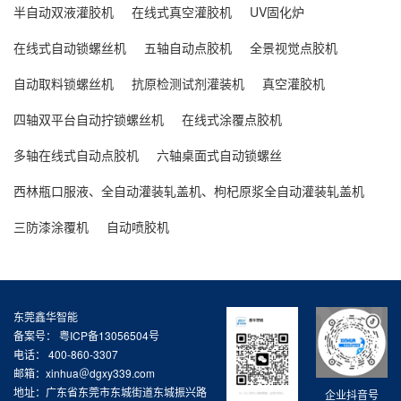
半自动双液灌胶机
在线式真空灌胶机
UV固化炉
气泡、胶量不一致...
在线式自动锁螺丝机
五轴自动点胶机
全景视觉点胶机
自动取料锁螺丝机
抗原检测试剂灌装机
真空灌胶机
四轴双平台自动拧锁螺丝机
在线式涂覆点胶机
多轴在线式自动点胶机
六轴桌面式自动锁螺丝
西林瓶口服液、全自动灌装轧盖机、枸杞原浆全自动灌装轧盖机
三防漆涂覆机
自动喷胶机
东莞鑫华智能
备案号：
粤ICP备13056504号
电话： 400-860-3307
邮箱：xinhua＠dgxy339.com
地址：广东省东莞市东城街道东城振兴路
企业抖音号