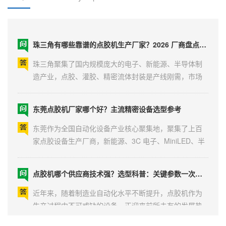
珠三角有哪些靠谱的点胶机生产厂家？2026 厂商盘点与选购参考
珠三角聚集了国内规模庞大的电子、新能源、半导体制
造产业，点胶、灌胶、精密流体封装是产线刚需，市场
上点胶机生产厂商数量繁多，设备精度、定制能力、售
后体系差距明显。不少采购负责人咨询珠三角有哪些靠
东莞点胶机厂家哪个好？主流精密设备选型参考
谱的点胶机生产厂家，本文结合企业资质、技术沉淀、
落地案例、服务覆盖范围，梳理区域内具备稳定交付能
东莞作为全国自动化设备产业核心聚集地，聚集了上百
力的主流厂商...
家点胶设备生产厂商，新能源、3C 电子、MiniLED、半
导体企业采购时，常常纠结东莞点胶机厂家哪个好。不
同厂家技术赛道、定制能力、售后体系差距明显，高端
点胶机哪个供应商技术强？选型科普：关键参数一次讲清
量产、细分非标两条需求很难靠单一品牌兼顾。本文结
合 2026 年市场口碑、客户落地案例，整理东莞本土综合
近年来，随着制造业自动化水平不断提升，点胶机作为
实力靠前的...
生产过程中不可或缺的设备，正迎来前所未有的发展热
潮。尤其是在新能源、3C 电子、半导体、医疗等高精度