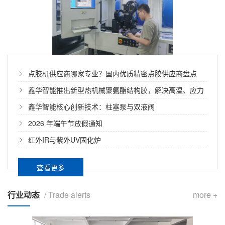
点胶机供应商哪家专业？国内优质精密点胶供应商盘点
鑫华智能推出新型热机械聚氨酯结构胶，解决高温、应力
及耐久性相关难题
鑫华智能核心创新技术：柱塞泵与双液阀
2026 年端午节放假通知
红外IR与紫外UV固化炉
查看更多
行业动态
/ Trade alerts
more +