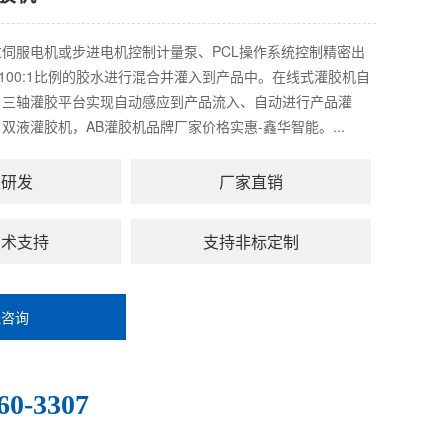
伺服电机或步进电机控制计量泵、PCL操作系统控制精密出
~100:1比例的胶水进行混合并灌入到产品中。在线式灌胶机自
、三轴灌胶平台实现自动感应到产品流入、自动进行产品灌
双液灌胶机，AB灌胶机品牌厂家价格实惠-鑫华智能。...
主研发
厂家直销
技术支持
支持非标定制
线咨询
：
60-3307