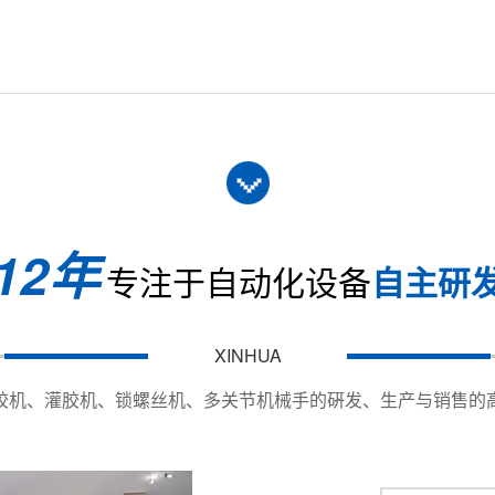
540
Y400*Y120mm
20kg；Z：8KG
le;800mm/s；Z：&le;300mm/s
mn;0.01mm
12年
mn;0.02mm
专注于自动化设备
自主研
00:1
ptional
XINHUA
50mm
胶机、灌胶机、锁螺丝机、多关节机械手的硏发、生产与销售的
链/插件链(可选配) Timing belt / speed doubling chain / p
Optical fiber / photoelectric