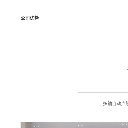
公司优势
型号 Models
XY-SY
有效运动行程 Working area
X500*
最大负载 Maximum load
X/Y：
移动速度 Moving speed
X/Y：&
运动精度Motion accuracy
&plus
出胶精度Dispensing accuracy
&plus
胶水比例Glue ratio
1：1~1
视觉系统Vision system
可选配 O
流水线宽度Pipeline width
100~3
多轴自动点
传送方式Transmission mode
同步带/倍速
来料感应Incoming induction
光纤/光电 