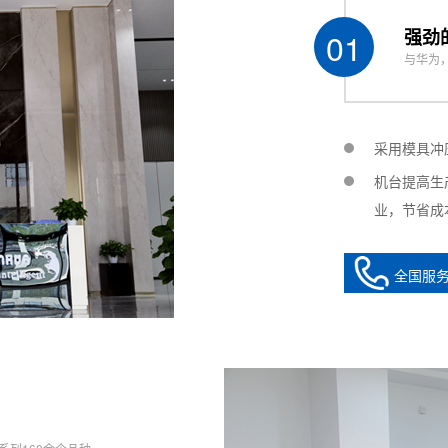
滚珠丝杆Servo motor + ball screw
01
强劲
etering pump
与华为
态混合(可选配) Dynamic mixing / static mixing (optio
压力桶2个+清洗桶1个 2 high precision vacuum pressure b
C 不带视觉：示教器 With vision: PC without vision: tea
采用模具冲
ided
机台提高生
业，节省成
V 50-60Hz
00*L900*H160mm (尺寸仅供参考，具体以实物为准）
全国服
g around450kg