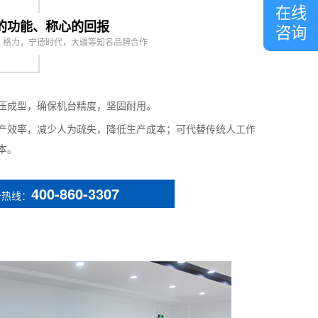
客
在线
服
的功能、称心的回报
咨询
，格力，宁德时代，大疆等知名品牌合作
nal)
arrels + 1 cleaning barrel
ching pendant
压成型，确保机台精度，坚固耐用。
产效率，减少人为疏失，降低生产成本；可代替传统人工作
本。
400-860-3307
务热线：