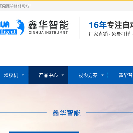
东莞鑫华智能网站！
16
年
专注自
厂家直销 · 免费打样 
灌胶机
产品中心
视频方案
鑫华智