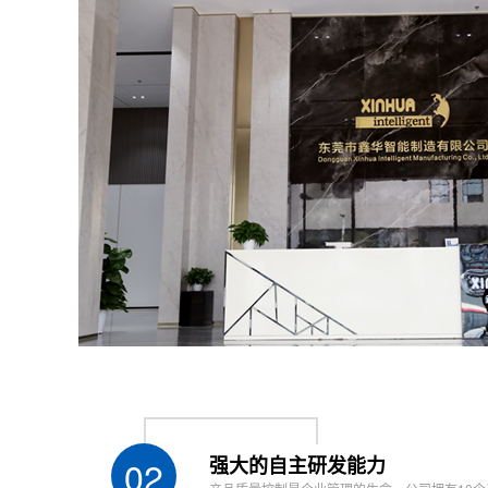
传动方式Transmission mode
伺服电机+
计量方式Measurement mode
计量泵 M
混合方式Mixed mode
动态混合/静
储胶方式Glue storage mode
高精密真空
操作方式Operation mode
带视觉：P
放固化功能Radiation curing function
有 prov
输入电源 Input power
AC220
外型尺寸Overall dimension
约W13
重量 Weight
约450k
02
强大的自主研发能力