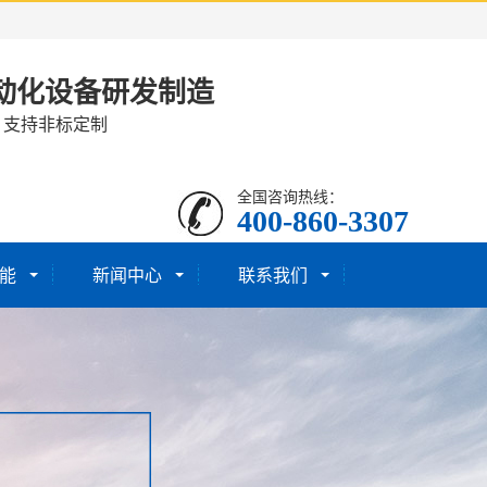
动化设备研发制造
· 支持非标定制
全国咨询热线：
400-860-3307
能
新闻中心
联系我们