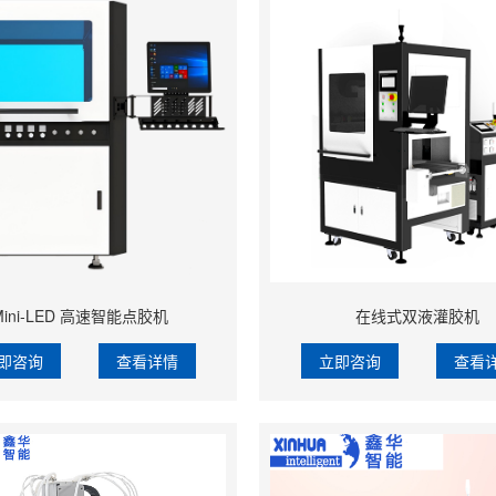
Mini‑LED 高速智能点胶机
在线式双液灌胶机
即咨询
查看详情
立即咨询
查看