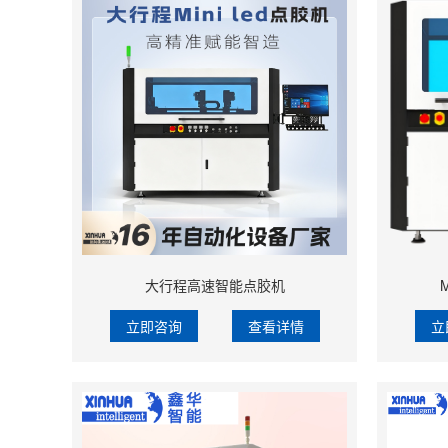
大行程高速智能点胶机
立即咨询
查看详情
立