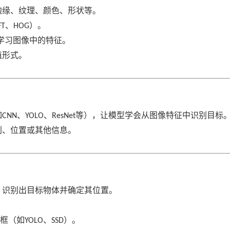
边缘、纹理、颜色、形状等。
、
）。
FT
HOG
学习图像中的特征。
值形式。
如
、
、
等），让模型学会从图像特征中识别目标
CNN
YOLO
ResNet
别、位置或其他信息。
，识别出目标物体并确定其位置。
框（如
、
）。
YOLO
SSD