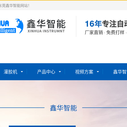
东莞鑫华智能网站！
16
年
专注自
厂家直销 · 免费打样 
灌胶机
产品中心
视频方案
鑫华智